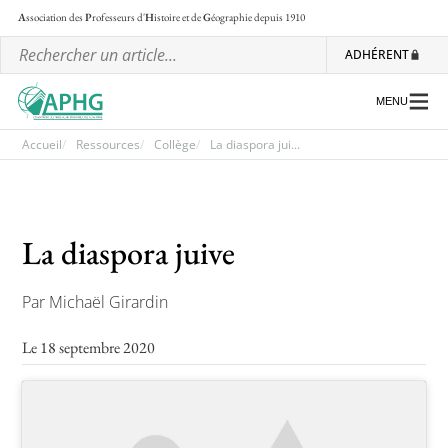
A
ssociation des
P
rofesseurs d'
H
istoire et de
G
éographie
depuis 1910
ADHÉRENT
MENU
Accueil
Ressources
Collège
La diaspora jui...
L’association
La diaspora juive
Les régionales
Les ateliers nationaux
Par Michaël Girardin
Communiqués et motions
Le 18 septembre 2020
Lettre d’information de l’APHG
L’APHG dans la presse