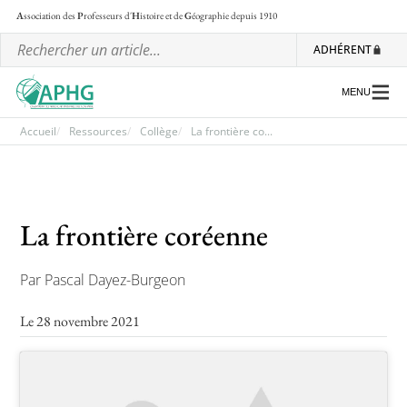
A
ssociation des
P
rofesseurs d'
H
istoire et de
G
éographie
depuis 1910
ADHÉRENT
MENU
Accueil
Ressources
Collège
La frontière co...
L’association
Les régionales
La frontière coréenne
Les ateliers nationaux
Par Pascal Dayez-Burgeon
Communiqués et motions
Le 28 novembre 2021
Lettre d’information de l’APHG
L’APHG dans la presse