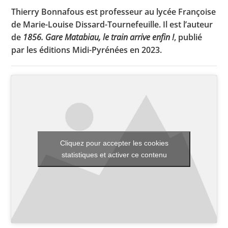
Thierry Bonnafous est professeur au lycée Françoise
de Marie-Louise Dissard-Tournefeuille. Il est l’auteur
de
1856. Gare Matabiau, le train arrive enfin !
, publié
Toutes les actualités
par les éditions Midi-Pyrénées en 2023.
Les rendez-vous de l’APHG
Concours de recrutement
Concours scolaires
Conférences, tables rondes
Critique d’ouvrages publiés
Cliquez pour accepter les cookies
statistiques et activer ce contenu
Culture