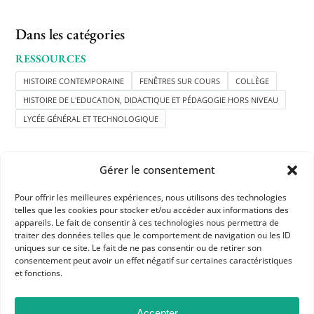
Dans les catégories
RESSOURCES
HISTOIRE CONTEMPORAINE
FENÊTRES SUR COURS
COLLÈGE
HISTOIRE DE L'EDUCATION, DIDACTIQUE ET PÉDAGOGIE HORS NIVEAU
LYCÉE GÉNÉRAL ET TECHNOLOGIQUE
Gérer le consentement
Pour offrir les meilleures expériences, nous utilisons des technologies
telles que les cookies pour stocker et/ou accéder aux informations des
appareils. Le fait de consentir à ces technologies nous permettra de
APHG
traiter des données telles que le comportement de navigation ou les ID
Association des professeurs d'histoire et géographie
uniques sur ce site. Le fait de ne pas consentir ou de retirer son
consentement peut avoir un effet négatif sur certaines caractéristiques
et fonctions.
+ 33 0(1) 42 33 62 37
BP 6541 – 75065 Paris Cedex 02
Accepter