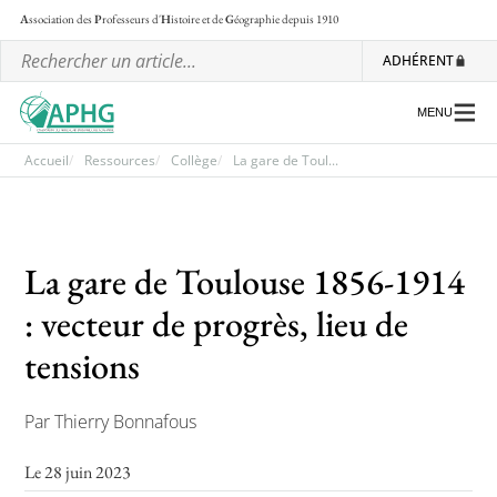
A
ssociation des
P
rofesseurs d'
H
istoire et de
G
éographie
depuis 1910
ADHÉRENT
MENU
Accueil
Ressources
Collège
La gare de Toul...
L’association
La gare de Toulouse 1856-1914
Les régionales
: vecteur de progrès, lieu de
Les ateliers nationaux
tensions
Communiqués et motions
Lettre d’information de l’APHG
Par Thierry Bonnafous
L’APHG dans la presse
Le 28 juin 2023