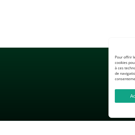
Pour offrir 
cookies pour
à ces techn
de navigatio
consentement
Ac
 LÉGALES
GESTION DES COOKIES
DONNÉES PERSONNELLES