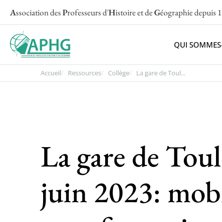
A
ssociation des
P
rofesseurs d'
H
istoire et de
G
éographie
depuis 
QUI SOMMES
Accueil
Ressources
Collège
La gare de Toul...
La gare de Tou
juin 2023: mobi