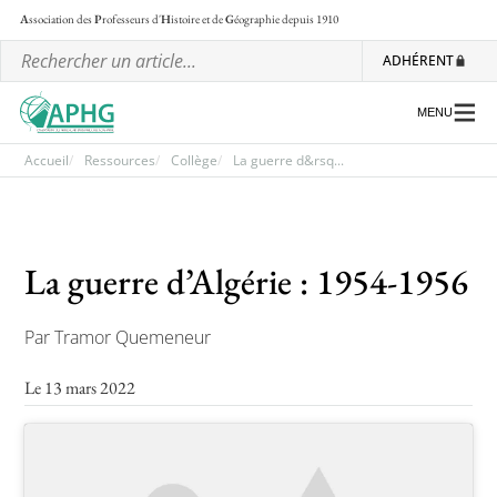
A
ssociation des
P
rofesseurs d'
H
istoire et de
G
éographie
depuis 1910
ADHÉRENT
MENU
Accueil
Ressources
Collège
La guerre d&rsq...
L’association
La guerre d’Algérie : 1954-1956
Les régionales
Les ateliers nationaux
Par Tramor Quemeneur
Communiqués et motions
Le 13 mars 2022
Lettre d’information de l’APHG
L’APHG dans la presse