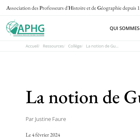
A
ssociation des
P
rofesseurs d'
H
istoire et de
G
éographie
depuis 
QUI SOMMES
Accueil
Ressources
Collège
La notion de Gu...
La notion de G
Par Justine Faure
Le 4 février 2024