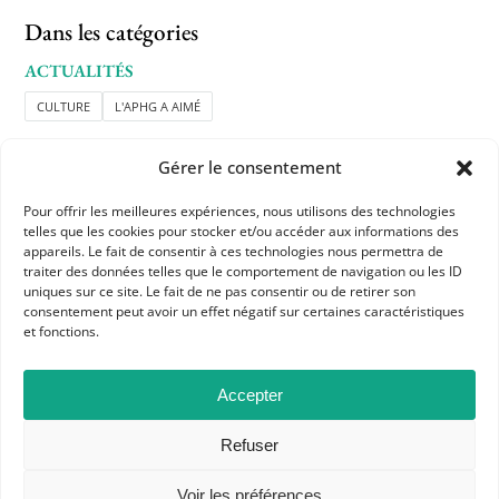
Dans les catégories
ACTUALITÉS
CULTURE
L'APHG A AIMÉ
Gérer le consentement
Pour offrir les meilleures expériences, nous utilisons des technologies
telles que les cookies pour stocker et/ou accéder aux informations des
appareils. Le fait de consentir à ces technologies nous permettra de
traiter des données telles que le comportement de navigation ou les ID
APHG
uniques sur ce site. Le fait de ne pas consentir ou de retirer son
consentement peut avoir un effet négatif sur certaines caractéristiques
Association des professeurs d'histoire et géographie
et fonctions.
+ 33 0(1) 42 33 62 37
Accepter
BP 6541 – 75065 Paris Cedex 02
Refuser
CONTACTEZ-NOUS
Voir les préférences