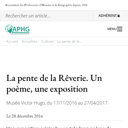
A
ssociation des
P
rofesseurs d'
H
istoire et de
G
éographie
depuis 1910
ADHÉRENT
MENU
Accueil
Actualités
Culture
La pente de la...
L’association
Les régionales
La pente de la Rêverie. Un
Les ateliers nationaux
poème, une exposition
Communiqués et motions
Lettre d’information de l’APHG
Musée Victor Hugo, du 17/11/2016 au 27/04/2017
L’APHG dans la presse
Le 28 décembre 2016