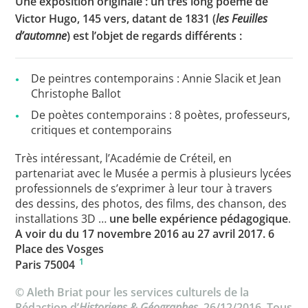
Une exposition originale : un très long poème de
Victor Hugo, 145 vers, datant de 1831 (
les Feuilles
d’automne
) est l’objet de regards différents :
Toutes les actualités
De peintres contemporains : Annie Slacik et Jean
Les rendez-vous de l’APHG
Christophe Ballot
Concours de recrutement
De poètes contemporains : 8 poètes, professeurs,
critiques et contemporains
Concours scolaires
Très intéressant, l’Académie de Créteil, en
Conférences, tables rondes
partenariat avec le Musée a permis à plusieurs lycées
Critique d’ouvrages publiés
professionnels de s’exprimer à leur tour à travers
des dessins, des photos, des films, des chanson, des
Culture
installations 3D …
une belle expérience pédagogique
.
A voir du du 17 novembre 2016 au 27 avril 2017. 6
Place des Vosges
1
Paris 75004
© Aleth Briat pour les services culturels de la
Rédaction d’
Historiens & Géographes
, 26/12/2016. Tous