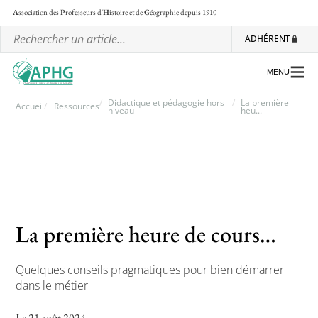
A
ssociation des
P
rofesseurs d'
H
istoire et de
G
éographie
depuis 1910
ADHÉRENT
MENU
Didactique et pédagogie hors
La première
Accueil
Ressources
niveau
heu...
L’association
Les régionales
Les ateliers nationaux
La première heure de cours…
Communiqués et motions
Lettre d’information de l’APHG
Quelques conseils pragmatiques pour bien démarrer
L’APHG dans la presse
dans le métier
Le 21 août 2024