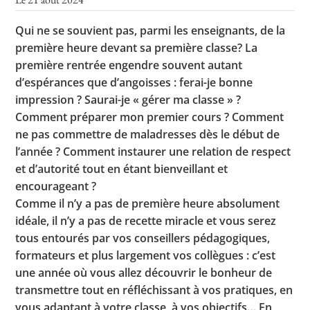
Qui ne se souvient pas, parmi les enseignants, de la
première heure devant sa première classe? La
Toutes les actualités
première rentrée engendre souvent autant
d’espérances que d’angoisses : ferai-je bonne
Les rendez-vous de l’APHG
impression ? Saurai-je « gérer ma classe » ?
Concours de recrutement
Comment préparer mon premier cours ? Comment
ne pas commettre de maladresses dès le début de
Concours scolaires
l’année ? Comment instaurer une relation de respect
Conférences, tables rondes
et d’autorité tout en étant bienveillant et
encourageant ?
Critique d’ouvrages publiés
Comme il n’y a pas de première heure absolument
Culture
idéale, il n’y a pas de recette miracle et vous serez
tous entourés par vos conseillers pédagogiques,
formateurs et plus largement vos collègues : c’est
une année où vous allez découvrir le bonheur de
transmettre tout en réfléchissant à vos pratiques, en
vous adaptant à votre classe, à vos objectifs… En