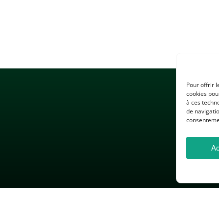
Pour offrir 
cookies pour
à ces techn
de navigatio
consentement
Ac
 LÉGALES
GESTION DES COOKIES
DONNÉES PERSONNELLES