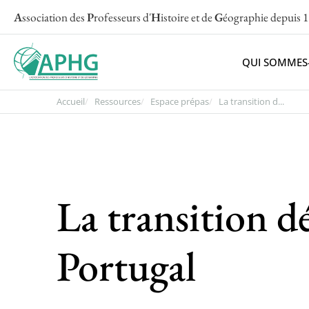
A
ssociation des
P
rofesseurs d'
H
istoire et de
G
éographie
depuis 
QUI SOMMES
Accueil
Ressources
Espace prépas
La transition d...
La transition 
Portugal