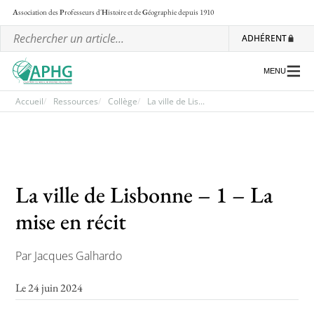
A
ssociation des
P
rofesseurs d'
H
istoire et de
G
éographie
depuis 1910
ADHÉRENT
MENU
Accueil
Ressources
Collège
La ville de Lis...
L’association
Les régionales
La ville de Lisbonne – 1 – La
Les ateliers nationaux
mise en récit
Communiqués et motions
Lettre d’information de l’APHG
Par Jacques Galhardo
L’APHG dans la presse
Le 24 juin 2024