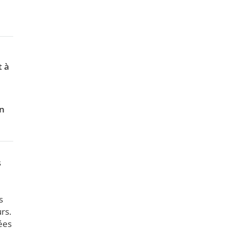
t à
en
s
s
rs.
ées