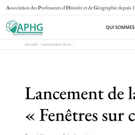
A
ssociation des
P
rofesseurs d'
H
istoire et de
G
éographie
depuis 
QUI SOMMES
Accueil
Lancement de la...
Lancement de l
« Fenêtres sur 