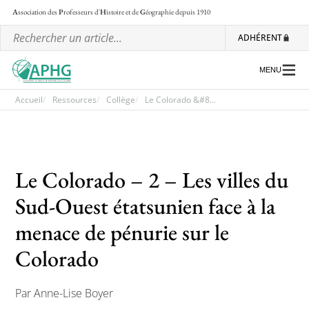
A
ssociation des
P
rofesseurs d'
H
istoire et de
G
éographie
depuis 1910
ADHÉRENT
MENU
Accueil
Ressources
Collège
Le Colorado &#8...
L’association
Le Colorado – 2 – Les villes du
Les régionales
Sud-Ouest étatsunien face à la
Les ateliers nationaux
menace de pénurie sur le
Communiqués et motions
Colorado
Lettre d’information de l’APHG
L’APHG dans la presse
Par Anne-Lise Boyer