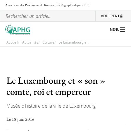
A
ssociation des
P
rofesseurs d'
H
istoire et de
G
éographie
depuis 1910
ADHÉRENT
MENU
Accueil
Actualités
Culture
Le Luxembourg e...
L’association
Les régionales
Le Luxembourg et « son »
Les ateliers nationaux
comte, roi et empereur
Communiqués et motions
Lettre d’information de l’APHG
Musée d’histoire de la ville de Luxembourg
L’APHG dans la presse
Le 18 juin 2016