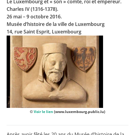
Le Luxembourg et « son » comte, roi et empereur.
Charles IV (1316-1378).
26 mai – 9 octobre 2016.
Musée d’histoire de la ville de Luxembourg
Toutes les actualités
14, rue Saint Esprit, Luxembourg
Les rendez-vous de l’APHG
Concours de recrutement
Concours scolaires
Conférences, tables rondes
Critique d’ouvrages publiés
Culture
©
Voir le lien
(www.luxembourg.public.lu)
Après avoir fêté les 20 ans du Musée d’histoire de la