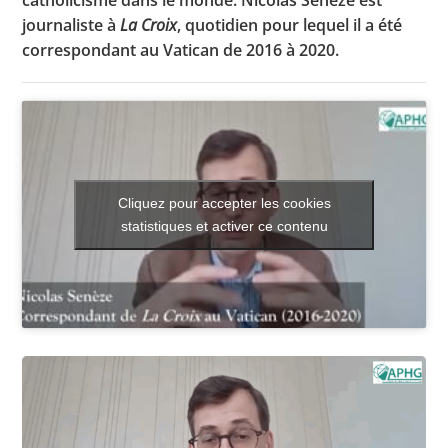
catholicisme dans le monde. Nicolas Senèze est
journaliste à
La Croix
, quotidien pour lequel il a été
correspondant au Vatican de 2016 à 2020.
Toutes les actualités
Les rendez-vous de l’APHG
Concours de recrutement
Concours scolaires
Cliquez pour accepter les cookies
statistiques et activer ce contenu
Conférences, tables rondes
Critique d’ouvrages publiés
Culture