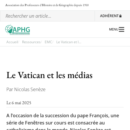
A
ssociation des
P
rofesseurs d'
H
istoire et de
G
éographie
depuis 1910
ADHÉRENT
MENU
Accueil
Ressources
EMC
Le Vatican et l...
L’association
Les régionales
Le Vatican et les médias
Les ateliers nationaux
Par Nicolas Senèze
Communiqués et motions
Le 6 mai 2025
Lettre d’information de l’APHG
L’APHG dans la presse
A l’occasion de la succession du pape François, une
série de Fenêtres sur cours est consacrée au