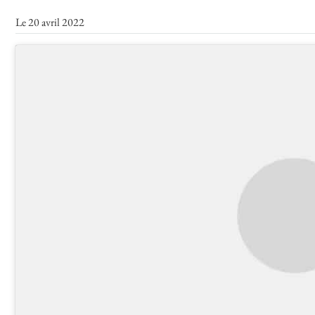
Le 20 avril 2022
Toutes les actualités
Les rendez-vous de l’APHG
Concours de recrutement
Concours scolaires
Conférences, tables rondes
Critique d’ouvrages publiés
Culture