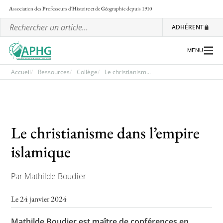
A
ssociation des
P
rofesseurs d'
H
istoire et de
G
éographie
depuis 1910
ADHÉRENT
MENU
Accueil
Ressources
Collège
Le christianism...
L’association
Les régionales
Le christianisme dans l’empire
Les ateliers nationaux
islamique
Communiqués et motions
Par Mathilde Boudier
Lettre d’information de l’APHG
L’APHG dans la presse
Le 24 janvier 2024
Mathilde Boudier est maître de conférences en