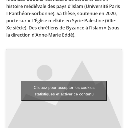
histoire médiévale des pays d’Islam (Université Paris
I Panthéon-Sorbonne). Sa thèse, soutenue en 2020,
porte sur « L’Église melkite en Syrie-Palestine (VIIe-
Toutes les actualités
Xe siècle). Des chrétiens de Byzance à l’Islam » (sous
Les rendez-vous de l’APHG
la direction d’Anne-Marie Eddé).
Concours de recrutement
Concours scolaires
Conférences, tables rondes
Critique d’ouvrages publiés
Cliquez pour accepter les cookies
Culture
statistiques et activer ce contenu