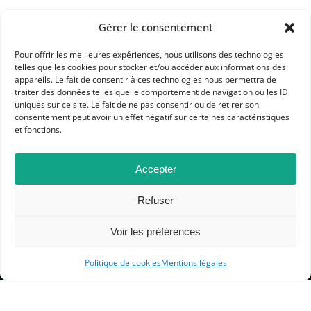
Gérer le consentement
Pour offrir les meilleures expériences, nous utilisons des technologies
telles que les cookies pour stocker et/ou accéder aux informations des
appareils. Le fait de consentir à ces technologies nous permettra de
traiter des données telles que le comportement de navigation ou les ID
APHG
uniques sur ce site. Le fait de ne pas consentir ou de retirer son
consentement peut avoir un effet négatif sur certaines caractéristiques
Association des professeurs d'histoire et géographie
et fonctions.
+ 33 0(1) 42 33 62 37
Accepter
BP 6541 – 75065 Paris Cedex 02
Refuser
CONTACTEZ-NOUS
Voir les préférences
Politique de cookies
Mentions légales
MENTIONS LÉGALES
GESTION DES COOKIES
DONNÉES PERSONNELLES