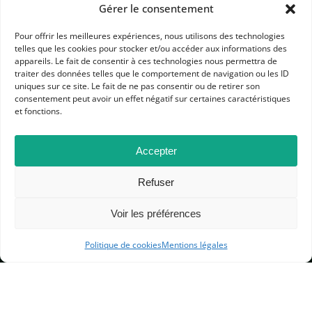
Gérer le consentement
Pour offrir les meilleures expériences, nous utilisons des technologies
telles que les cookies pour stocker et/ou accéder aux informations des
appareils. Le fait de consentir à ces technologies nous permettra de
traiter des données telles que le comportement de navigation ou les ID
APHG
uniques sur ce site. Le fait de ne pas consentir ou de retirer son
consentement peut avoir un effet négatif sur certaines caractéristiques
Association des professeurs d'histoire et géographie
et fonctions.
+ 33 0(1) 42 33 62 37
BP 6541 – 75065 Paris Cedex 02
Accepter
Refuser
CONTACTEZ-NOUS
Voir les préférences
MENTIONS LÉGALES
Politique de cookies
Mentions légales
GESTION DES COOKIES
DONNÉES PERSONNELLES
PLAN DU SITE