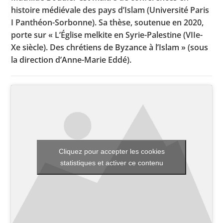
histoire médiévale des pays d’Islam (Université Paris
I Panthéon-Sorbonne). Sa thèse, soutenue en 2020,
porte sur « L’Église melkite en Syrie-Palestine (VIIe-
Toutes les actualités
Xe siècle). Des chrétiens de Byzance à l’Islam » (sous
Les rendez-vous de l’APHG
la direction d’Anne-Marie Eddé).
Concours de recrutement
Concours scolaires
Conférences, tables rondes
Critique d’ouvrages publiés
Cliquez pour accepter les cookies
Culture
statistiques et activer ce contenu