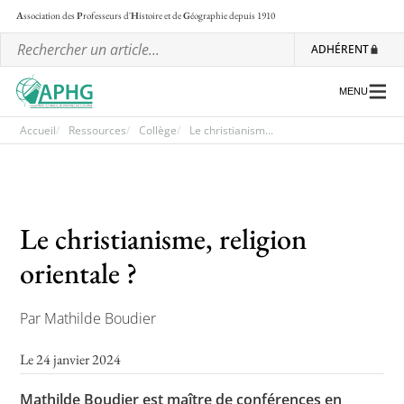
A
ssociation des
P
rofesseurs d'
H
istoire et de
G
éographie
depuis 1910
ADHÉRENT
MENU
Accueil
Ressources
Collège
Le christianism...
L’association
Les régionales
Le christianisme, religion
Les ateliers nationaux
orientale ?
Communiqués et motions
Par Mathilde Boudier
Lettre d’information de l’APHG
L’APHG dans la presse
Le 24 janvier 2024
Mathilde Boudier est maître de conférences en