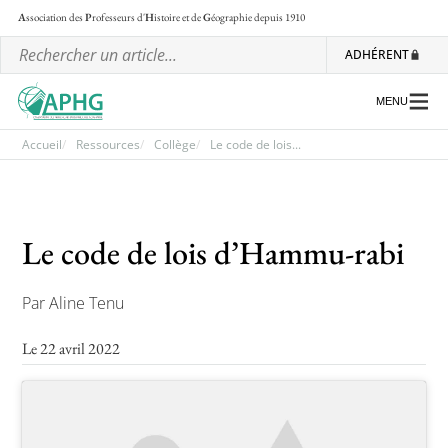
A
ssociation des
P
rofesseurs d'
H
istoire et de
G
éographie
depuis 1910
ADHÉRENT
MENU
Accueil
Ressources
Collège
Le code de lois...
L’association
Le code de lois d’Hammu-rabi
Les régionales
Les ateliers nationaux
Par Aline Tenu
Communiqués et motions
Le 22 avril 2022
Lettre d’information de l’APHG
L’APHG dans la presse