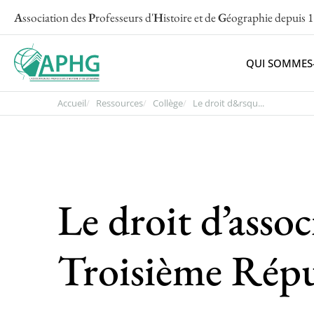
A
ssociation des
P
rofesseurs d'
H
istoire et de
G
éographie
depuis 
QUI SOMMES
Accueil
Ressources
Collège
Le droit d&rsqu...
Le droit d’assoc
Troisième Rép