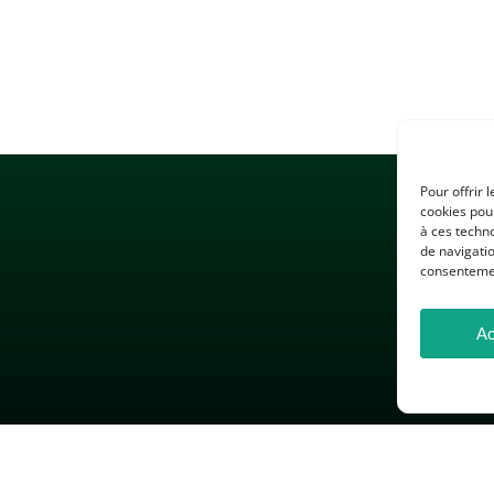
Pour offrir 
cookies pour
à ces techn
de navigatio
consentement
Ac
 LÉGALES
GESTION DES COOKIES
DONNÉES PERSONNELLES