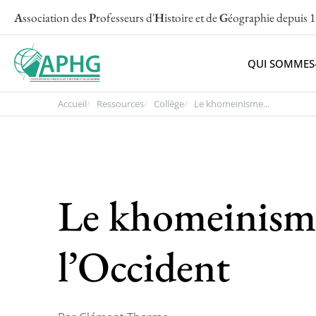
A
ssociation des
P
rofesseurs d'
H
istoire et de
G
éographie
depuis 
QUI SOMMES
Accueil
Ressources
Collège
Le khomeinisme...
Le khomeinisme 
l’Occident