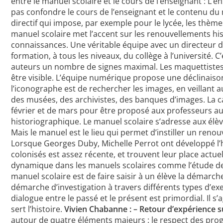
entre le manuel scolaire et le cours de l’enseignant : L’
pas confondre le cours de l’enseignant et le contenu du
directif qui impose, par exemple pour le lycée, les thème
manuel scolaire met l’accent sur les renouvellements his
connaissances. Une véritable équipe avec un directeur de
formation, à tous les niveaux, du collège à l’université.
auteurs un nombre de signes maximal. Les maquettistes o
être visible. L’équipe numérique propose une déclinaison
l’iconographe est de rechercher les images, en veillant a
des musées, des archivistes, des banques d’images. La c
février et de mars pour être proposé aux professeurs au 
historiographique. Le manuel scolaire s’adresse aux élève
Mais le manuel est le lieu qui permet d’instiller un ren
Lorsque Georges Duby, Michelle Perrot ont développé l’hi
colonisés est assez récente, et trouvent leur place actu
dynamique dans les manuels scolaires comme l’étude de la
manuel scolaire est de faire saisir à un élève la démarche
démarche d’investigation à travers différents types d’ex
dialogue entre le passé et le présent est primordial. Il
sert l’histoire.
Vivien Chabanne : – Retour d’expérience 
autour de quatre éléments majeurs : le respect des prog