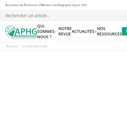
A
ssociation des
P
rofesseurs d'
H
istoire et de
G
éographie
depuis 1910
QUI
NOTRE
NOS
SOMMES-
ACTUALITÉS
REVUE
RESSOURCES
NOUS ?
Accueil
Le manuel scola...