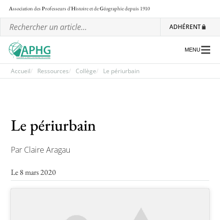
A
ssociation des
P
rofesseurs d'
H
istoire et de
G
éographie
depuis 1910
ADHÉRENT
MENU
Accueil
Ressources
Collège
Le périurbain
L’association
Les régionales
Le périurbain
Les ateliers nationaux
Par Claire Aragau
Communiqués et motions
Le 8 mars 2020
Lettre d’information de l’APHG
L’APHG dans la presse