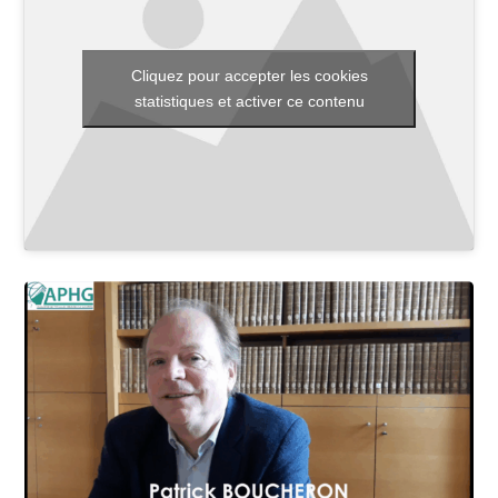
Cliquez pour accepter les cookies
Toutes les actualités
statistiques et activer ce contenu
Les rendez-vous de l’APHG
Concours de recrutement
Concours scolaires
Conférences, tables rondes
Critique d’ouvrages publiés
Culture