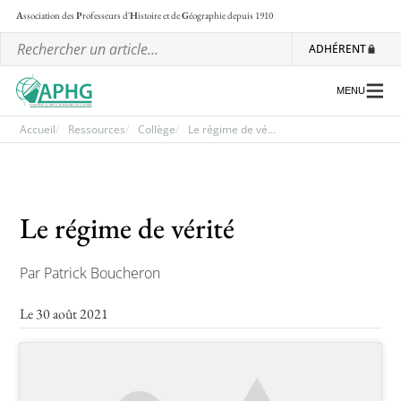
A
ssociation des
P
rofesseurs d'
H
istoire et de
G
éographie
depuis 1910
ADHÉRENT
MENU
Accueil
Ressources
Collège
Le régime de vé...
L’association
Le régime de vérité
Les régionales
Les ateliers nationaux
Par Patrick Boucheron
Communiqués et motions
Le 30 août 2021
Lettre d’information de l’APHG
L’APHG dans la presse