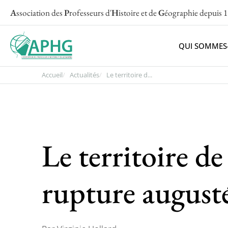
A
ssociation des
P
rofesseurs d'
H
istoire et de
G
éographie
depuis 
QUI SOMMES
Accueil
Actualités
Le territoire d...
Le territoire de
rupture august