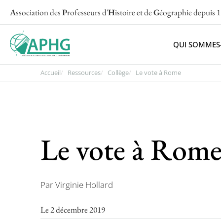
A
ssociation des
P
rofesseurs d'
H
istoire et de
G
éographie
depuis 
QUI SOMMES
Accueil
Ressources
Collège
Le vote à Rome
Le vote à Rom
Par Virginie Hollard
Le 2 décembre 2019