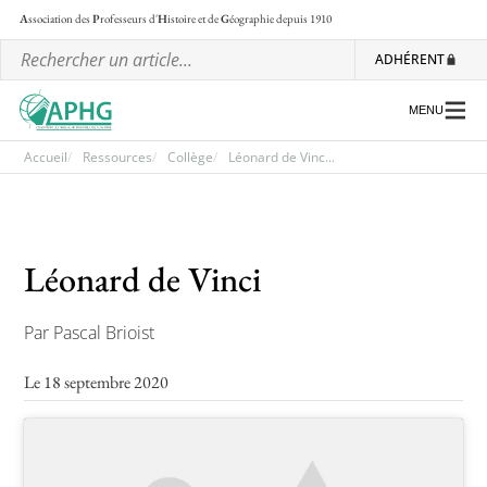
A
ssociation des
P
rofesseurs d'
H
istoire et de
G
éographie
depuis 1910
ADHÉRENT
MENU
Accueil
Ressources
Collège
Léonard de Vinc...
L’association
Les régionales
Léonard de Vinci
Les ateliers nationaux
Par Pascal Brioist
Communiqués et motions
Le 18 septembre 2020
Lettre d’information de l’APHG
L’APHG dans la presse