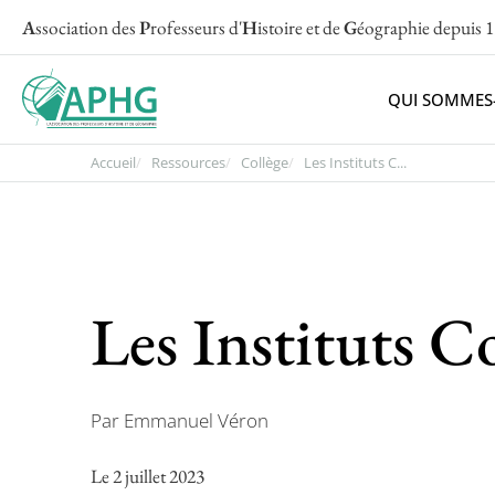
A
ssociation des
P
rofesseurs d'
H
istoire et de
G
éographie
depuis 
QUI SOMMES
Accueil
Ressources
Collège
Les Instituts C...
Les Instituts C
Par Emmanuel Véron
Le 2 juillet 2023