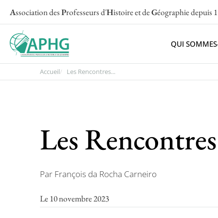
A
ssociation des
P
rofesseurs d'
H
istoire et de
G
éographie
depuis 
QUI SOMMES
Accueil
Les Rencontres...
Les Rencontres 
Par François da Rocha Carneiro
Le 10 novembre 2023