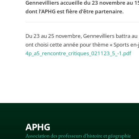
Gennevilliers accueille du 23 novembre au 15
dont l’APHG est fière d’être partenaire.
Du 23 au 25 novembre, Gennevilliers battra au 
ont choisi cette année pour thème « Sports en-j
4p_a5_rencontre_critiques_021123_5_-1.pdf
APHG
Association des professeurs d'histoire et géographie