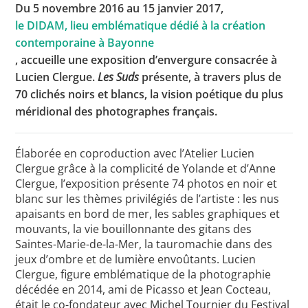
Du 5 novembre 2016 au 15 janvier 2017,
le DIDAM, lieu emblématique dédié à la création
contemporaine à Bayonne
Toutes les actualités
, accueille une exposition d’envergure consacrée à
Lucien Clergue.
Les Suds
présente, à travers plus de
Les rendez-vous de l’APHG
70 clichés noirs et blancs, la vision poétique du plus
Concours de recrutement
méridional des photographes français.
Concours scolaires
Élaborée en coproduction avec l’Atelier Lucien
Conférences, tables rondes
Clergue grâce à la complicité de Yolande et d’Anne
Clergue, l’exposition présente 74 photos en noir et
Critique d’ouvrages publiés
blanc sur les thèmes privilégiés de l’artiste : les nus
Culture
apaisants en bord de mer, les sables graphiques et
mouvants, la vie bouillonnante des gitans des
Saintes-Marie-de-la-Mer, la tauromachie dans des
jeux d’ombre et de lumière envoûtants. Lucien
Clergue, figure emblématique de la photographie
décédée en 2014, ami de Picasso et Jean Cocteau,
était le co-fondateur avec Michel Tournier du Festival