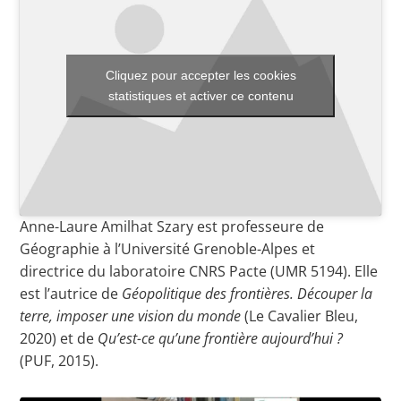
Toutes les actualités
Cliquez pour accepter les cookies
statistiques et activer ce contenu
Les rendez-vous de l’APHG
Concours de recrutement
Concours scolaires
Conférences, tables rondes
Anne-Laure Amilhat Szary est professeure de
Critique d’ouvrages publiés
Géographie à l’Université Grenoble-Alpes et
directrice du laboratoire CNRS Pacte (UMR 5194). Elle
Culture
est l’autrice de
Géopolitique des frontières. Découper la
terre, imposer une vision du monde
(Le Cavalier Bleu,
2020) et de
Qu’est-ce qu’une frontière aujourd’hui ?
(PUF, 2015).