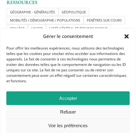
RESSOURCES
GÉOGRAPHIE - GÉNÉRALITÉS
GÉOPOLITIQUE
MOBILITÉS / DÉMOGRAPHIE / POPULATIONS
FENÊTRES SUR COURS
COLLÈGE
HGGSP
LYCÉE GÉNÉRAL ET TECHNOLOGIQUE
Gérer le consentement
Pour offrir les meilleures expériences, nous utilisons des technologies
telles que les cookies pour stocker et/ou accéder aux informations des
appareils. Le fait de consentir à ces technologies nous permettra de
traiter des données telles que le comportement de navigation ou les ID
uniques sur ce site. Le fait de ne pas consentir ou de retirer son
consentement peut avoir un effet négatif sur certaines caractéristiques
APHG
et fonctions.
Association des professeurs d'histoire et géographie
Accepter
+ 33 0(1) 42 33 62 37
BP 6541 – 75065 Paris Cedex 02
Refuser
Voir les préférences
CONTACTEZ-NOUS