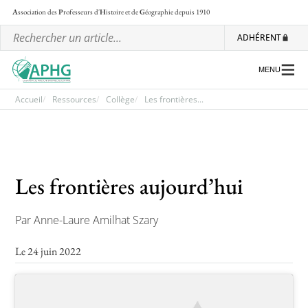
A
ssociation des
P
rofesseurs d'
H
istoire et de
G
éographie
depuis 1910
ADHÉRENT
MENU
Accueil
Ressources
Collège
Les frontières...
L’association
Les régionales
Les frontières aujourd’hui
Les ateliers nationaux
Par Anne-Laure Amilhat Szary
Communiqués et motions
Lettre d’information de l’APHG
Le 24 juin 2022
L’APHG dans la presse