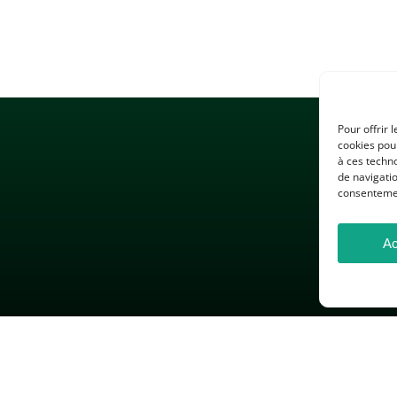
Pour offrir 
cookies pour
à ces techn
de navigatio
consentement
Ac
 LÉGALES
GESTION DES COOKIES
DONNÉES PERSONNELLES
26 — Association des Professeurs d’Histoire et de Géographie — Tous droits