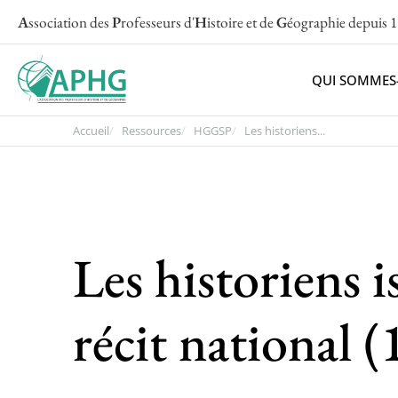
A
ssociation des
P
rofesseurs d'
H
istoire et de
G
éographie
depuis 
QUI SOMMES
Accueil
Ressources
HGGSP
Les historiens...
Les historiens i
récit national 