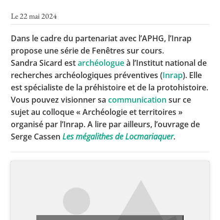
Le 22 mai 2024
Dans le cadre du partenariat avec l’APHG, l’Inrap
Toutes les actualités
propose une série de Fenêtres sur cours.
Les rendez-vous de l’APHG
Sandra Sicard est
archéologue
à l’Institut national de
recherches archéologiques préventives (
Inrap
). Elle
Concours de recrutement
est spécialiste de la préhistoire et de la protohistoire.
Concours scolaires
Vous pouvez visionner sa
communication
sur ce
sujet au colloque « Archéologie et territoires »
Conférences, tables rondes
organisé par l’Inrap. A lire par ailleurs, l’ouvrage de
Critique d’ouvrages publiés
Serge Cassen
Les mégalithes de Locmariaquer
.
Culture