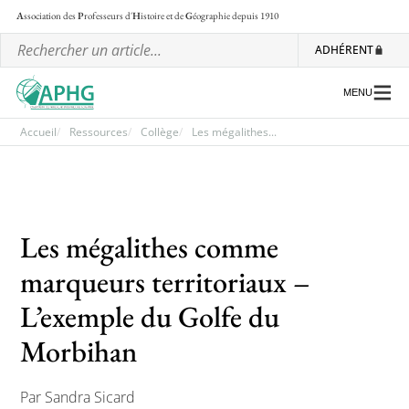
A
ssociation des
P
rofesseurs d'
H
istoire et de
G
éographie
depuis 1910
ADHÉRENT
MENU
Accueil
Ressources
Collège
Les mégalithes...
L’association
Les régionales
Les mégalithes comme
Les ateliers nationaux
marqueurs territoriaux –
Communiqués et motions
L’exemple du Golfe du
Lettre d’information de l’APHG
Morbihan
L’APHG dans la presse
Par Sandra Sicard