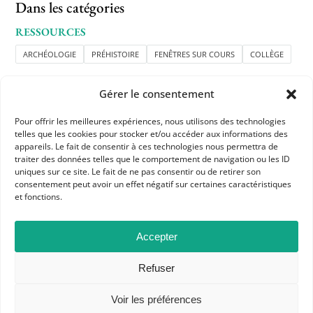
Dans les catégories
RESSOURCES
ARCHÉOLOGIE
PRÉHISTOIRE
FENÊTRES SUR COURS
COLLÈGE
Gérer le consentement
Pour offrir les meilleures expériences, nous utilisons des technologies
telles que les cookies pour stocker et/ou accéder aux informations des
appareils. Le fait de consentir à ces technologies nous permettra de
traiter des données telles que le comportement de navigation ou les ID
APHG
uniques sur ce site. Le fait de ne pas consentir ou de retirer son
consentement peut avoir un effet négatif sur certaines caractéristiques
Association des professeurs d'histoire et géographie
et fonctions.
+ 33 0(1) 42 33 62 37
Accepter
BP 6541 – 75065 Paris Cedex 02
Refuser
CONTACTEZ-NOUS
Voir les préférences