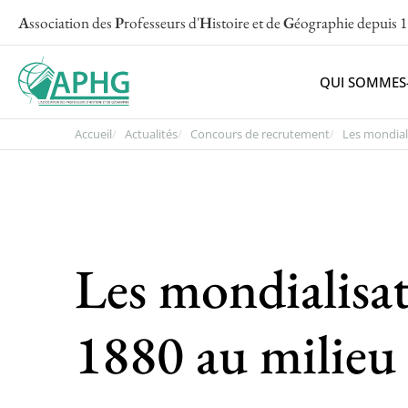
A
ssociation des
P
rofesseurs d'
H
istoire et de
G
éographie
depuis 
QUI SOMMES
Accueil
Actualités
Concours de recrutement
Les mondiali
Les mondialisat
1880 au milieu