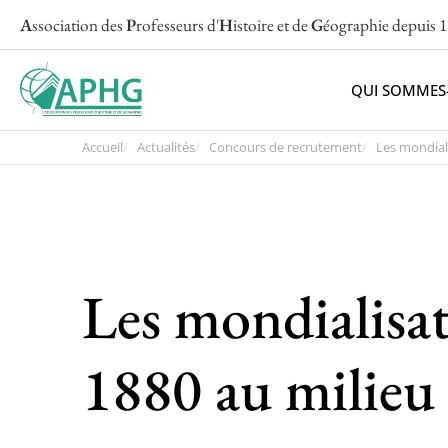
A
ssociation des
P
rofesseurs d'
H
istoire et de
G
éographie
depuis 
QUI SOMMES
Accueil
Actualités
Concours de recrutement
Les mondiali
Les mondialisat
1880 au milieu