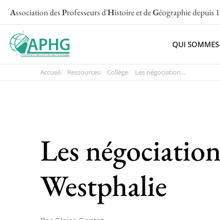
A
ssociation des
P
rofesseurs d'
H
istoire et de
G
éographie
depuis 
QUI SOMMES
Accueil
Ressources
Collège
Les négociation...
Les négociation
Westphalie