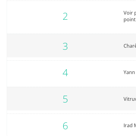
Voir 
point
Charè
Yann
Vitru
Irad