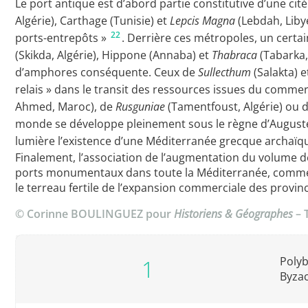
Le port antique est d’abord partie constitutive d’une cité
Algérie), Carthage (Tunisie) et
Lepcis Magna
(Lebdah, Liby
22
ports-entrepôts »
. Derrière ces métropoles, un certa
(Skikda, Algérie), Hippone (Annaba) et
Thabraca
(Tabarka,
d’amphores conséquente. Ceux de
Sullecthum
(Salakta) 
relais » dans le transit des ressources issues du commerc
Ahmed, Maroc), de
Rusguniae
(Tamentfoust, Algérie) ou 
monde se développe pleinement sous le règne d’Auguste, il
lumière l’existence d’une Méditerranée grecque archaï
Finalement, l’association de l’augmentation du volume de
ports monumentaux dans toute la Méditerranée, comme
le terreau fertile de l’expansion commerciale des provin
© Corinne BOULINGUEZ pour
Historiens & Géographes
– 
Polyb
Byzac