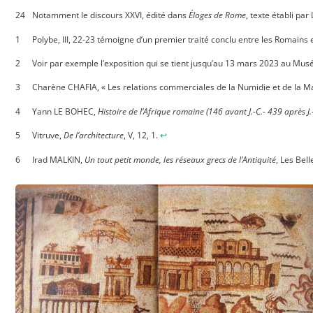
Notamment le discours XXVI, édité dans
Éloges de Rome
, texte établi par
Polybe, III, 22-23 témoigne d’un premier traité conclu entre les Romains 
Voir par exemple l’exposition qui se tient jusqu’au 13 mars 2023 au Musé
Charène CHAFIA, « Les relations commerciales de la Numidie et de la M
Yann LE BOHEC,
Histoire de l’Afrique romaine (146 avant J.-C.- 439 après J.
Vitruve,
De l’architecture
, V, 12, 1.
↩︎
Irad MALKIN,
Un tout petit monde, les réseaux grecs de l’Antiquité
, Les Bell