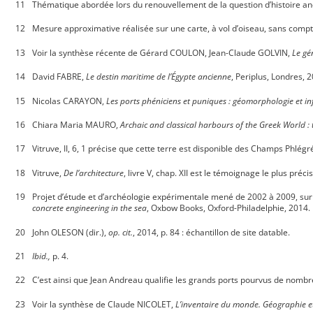
Thématique abordée lors du renouvellement de la question d’histoire anci
Mesure approximative réalisée sur une carte, à vol d’oiseau, sans compte
Voir la synthèse récente de Gérard COULON, Jean-Claude GOLVIN,
Le gé
David FABRE,
Le destin maritime de l’Égypte ancienne
, Periplus, Londres, 
Nicolas CARAYON,
Les ports phéniciens et puniques : géomorphologie et in
Chiara Maria MAURO,
Archaic and classical harbours of the Greek World :
Vitruve, II, 6, 1 précise que cette terre est disponible des Champs Phlég
Vitruve,
De l’architecture
, livre V, chap. XII est le témoignage le plus précis
Projet d’étude et d’archéologie expérimentale mené de 2002 à 2009, sur 
concrete engineering in the sea
, Oxbow Books, Oxford-Philadelphie, 2014.
John OLESON (dir.),
op. cit.
, 2014, p. 84 : échantillon de site datable.
Ibid.,
p. 4.
C’est ainsi que Jean Andreau qualifie les grands ports pourvus de nombr
Voir la synthèse de Claude NICOLET,
L’inventaire du monde. Géographie et