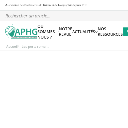
A
ssociation des
P
rofesseurs d'
H
istoire et de
G
éographie
depuis 1910
QUI
NOTRE
NOS
SOMMES-
ACTUALITÉS
REVUE
RESSOURCES
NOUS ?
Accueil
Les ports romai...