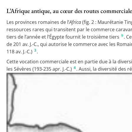
L’Afrique antique, au cœur des routes commerciale
Les provinces romaines de l’
Africa
(fig. 2 : Maurétanie T
ressources rares qui transitent par le commerce caravani
9
tiers de l’année et l’Égypte fournit le troisième tiers
. C
de 201 av. J.-C., qui autorise le commerce avec les Roma
3
118 av. J.-C.)
.
Cette vocation commerciale est en partie due à la diversit
4
les Sévères (193-235 apr. J.-C.)
. Aussi, la diversité des