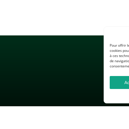
Pour offrir 
cookies pour
à ces techn
de navigatio
consentement
Ac
 LÉGALES
GESTION DES COOKIES
DONNÉES PERSONNELLES