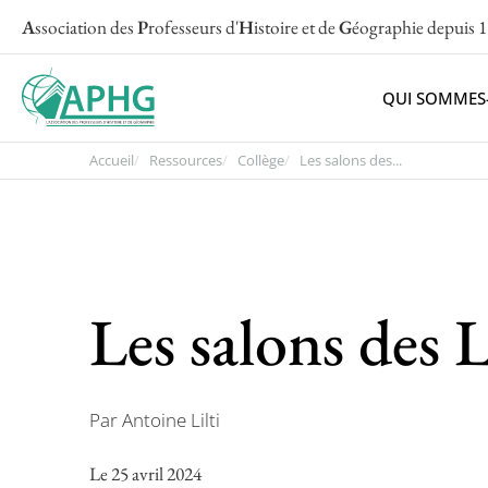
A
ssociation des
P
rofesseurs d'
H
istoire et de
G
éographie
depuis 
QUI SOMMES
Accueil
Ressources
Collège
Les salons des...
Les salons des 
Par Antoine Lilti
Le 25 avril 2024