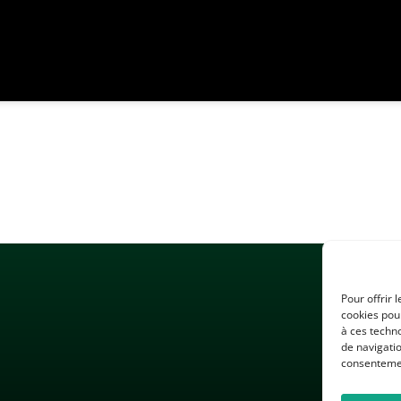
Pour offrir 
cookies pour
à ces techn
de navigatio
consentement