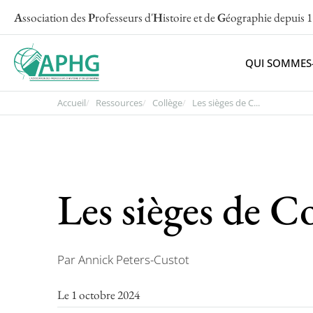
A
ssociation des
P
rofesseurs d'
H
istoire et de
G
éographie
depuis 
QUI SOMMES
Accueil
Ressources
Collège
Les sièges de C...
Les sièges de C
Par Annick Peters-Custot
Le 1 octobre 2024