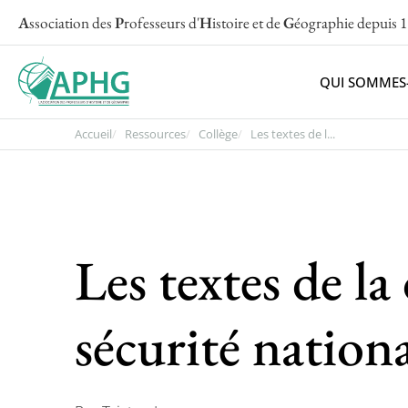
A
ssociation des
P
rofesseurs d'
H
istoire et de
G
éographie
depuis 
QUI SOMMES
Accueil
Ressources
Collège
Les textes de l...
Les textes de la
sécurité nation