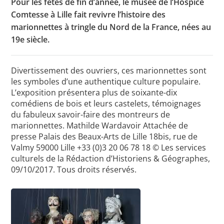
Pour les fêtes de fin d’année, le musée de l’Hospice
Comtesse à Lille fait revivre l’histoire des
marionnettes à tringle du Nord de la France, nées au
19e siècle.
Toutes les actualités
Les rendez-vous de l’APHG
Divertissement des ouvriers, ces marionnettes sont
Concours de recrutement
les symboles d’une authentique culture populaire.
L’exposition présentera plus de soixante-dix
Concours scolaires
comédiens de bois et leurs castelets, témoignages
du fabuleux savoir-faire des montreurs de
Conférences, tables rondes
marionnettes. Mathilde Wardavoir Attachée de
Critique d’ouvrages publiés
presse Palais des Beaux-Arts de Lille 18bis, rue de
Valmy 59000 Lille +33 (0)3 20 06 78 18
© Les services
Culture
culturels de la Rédaction d’Historiens & Géographes,
09/10/2017. Tous droits réservés.