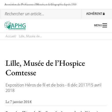
A
ssociation des
P
rofesseurs d'
H
istoire et de
G
éographie
depuis 1910
ADHÉRENT
MENU
Accueil
Lille, Musée de...
L’association
Lille, Musée de l’Hospice
Les régionales
Comtesse
Les ateliers nationaux
Communiqués et motions
Exposition Héros de fil et de bois - 8 déc 2017/15 avril
Lettre d’information de l’APHG
2018
L’APHG dans la presse
Le 7 janvier 2018