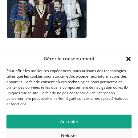
Gérer le consentement
Pour offrir les meilleures expériences, nous utilisons des technologies
telles que les cookies pour stocker et/ou accéder aux informations des
APHG
appareils. Le fait de consentir à ces technologies nous permettra de
traiter des données telles que le comportement de navigation ou les ID
Association des professeurs d'histoire et géographie
uniques sur ce site. Le fait de ne pas consentir ou de retirer son
consentement peut avoir un effet négatif sur certaines caractéristiques
+ 33 0(1) 42 33 62 37
et fonctions.
BP 6541 – 75065 Paris Cedex 02
Accepter
CONTACTEZ-NOUS
Refuser