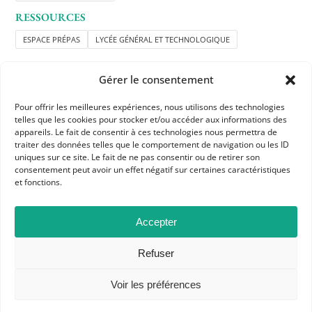
RESSOURCES
ESPACE PRÉPAS
LYCÉE GÉNÉRAL ET TECHNOLOGIQUE
Gérer le consentement
Pour offrir les meilleures expériences, nous utilisons des technologies
telles que les cookies pour stocker et/ou accéder aux informations des
appareils. Le fait de consentir à ces technologies nous permettra de
traiter des données telles que le comportement de navigation ou les ID
APHG
uniques sur ce site. Le fait de ne pas consentir ou de retirer son
consentement peut avoir un effet négatif sur certaines caractéristiques
Association des professeurs d'histoire et géographie
et fonctions.
+ 33 0(1) 42 33 62 37
Accepter
BP 6541 – 75065 Paris Cedex 02
Refuser
CONTACTEZ-NOUS
Voir les préférences