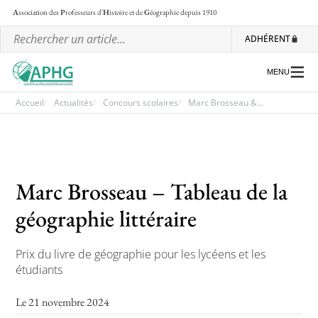
A
ssociation des
P
rofesseurs d'
H
istoire et de
G
éographie
depuis 1910
ADHÉRENT
MENU
Accueil
Actualités
Concours scolaires
Marc Brosseau &...
L’association
Les régionales
Marc Brosseau – Tableau de la
Les ateliers nationaux
géographie littéraire
Communiqués et motions
Prix du livre de géographie pour les lycéens et les
Lettre d’information de l’APHG
étudiants
L’APHG dans la presse
Le 21 novembre 2024