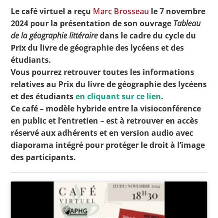
Le café virtuel a reçu
Marc Brosseau
le 7 novembre
2024 pour la présentation de son ouvrage
Tableau
de la géographie littéraire
dans le cadre du cycle du
Toutes les actualités
Prix du livre de géographie des lycéens et des
Les rendez-vous de l’APHG
étudiants.
Vous pourrez retrouver toutes les informations
Concours de recrutement
relatives au Prix du livre de géographie des lycéens
Concours scolaires
et des étudiants
en cliquant sur ce lien
.
Ce café – modèle hybride entre la visioconférence
Conférences, tables rondes
en public et l’entretien – est à retrouver en accès
Critique d’ouvrages publiés
réservé aux adhérents et en version audio avec
diaporama intégré pour protéger le droit à l’image
Culture
des participants.