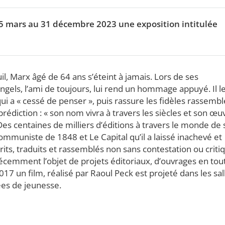
5 mars au 31 décembre 2023 une exposition intitulée
l, Marx âgé de 64 ans s’éteint à jamais. Lors de ses
gels, l’ami de toujours, lui rend un hommage appuyé. Il l
ui a « cessé de penser », puis rassure les fidèles rassembl
rédiction : « son nom vivra à travers les siècles et son œu
 Des centaines de milliers d’éditions à travers le monde de 
ommuniste de 1848 et Le Capital qu’il a laissé inachevé et
its, traduits et rassemblés non sans contestation ou criti
écemment l’objet de projets éditoriaux, d’ouvrages en tou
17 un film, réalisé par Raoul Peck est projeté dans les sal
ées de jeunesse.