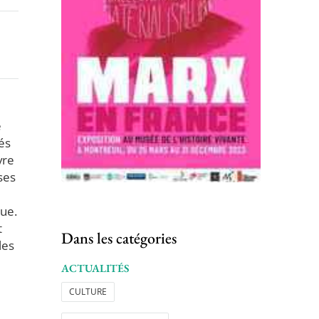
e
és
vre
ses
que.
t
Dans les catégories
les
ACTUALITÉS
CULTURE