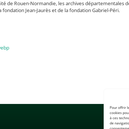
ersité de Rouen-Normandie, les archives départementales d
a fondation Jean-Jaurès et de la fondation Gabriel-Péri.
webp
Pour offrir 
cookies pour
à ces techn
de navigatio
consentement