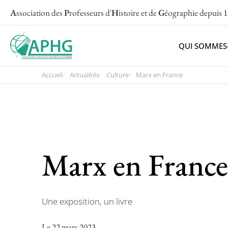
A
ssociation des
P
rofesseurs d'
H
istoire et de
G
éographie
depuis 
QUI SOMMES
Accueil
Actualités
Culture
Marx en France
Marx en France
Une exposition, un livre
Le 22 mars 2023