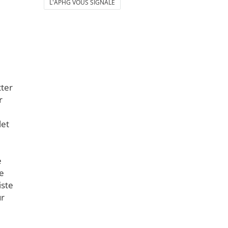
L'APHG VOUS SIGNALE
tter
r
let
e
se
iste
ur