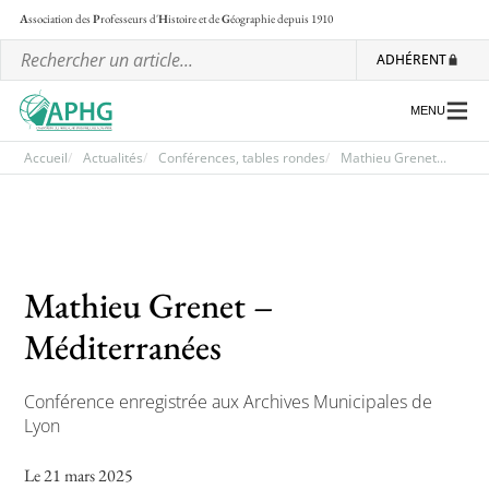
A
ssociation des
P
rofesseurs d'
H
istoire et de
G
éographie
depuis 1910
ADHÉRENT
MENU
Accueil
Actualités
Conférences, tables rondes
Mathieu Grenet...
L’association
Les régionales
Mathieu Grenet –
Les ateliers nationaux
Méditerranées
Communiqués et motions
Lettre d’information de l’APHG
Conférence enregistrée aux Archives Municipales de
Lyon
L’APHG dans la presse
Le 21 mars 2025