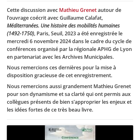
Cette discussion avec
Mathieu Grenet
autour de
l’ouvrage coécrit avec Guillaume Calafat,
Toutes les actualités
Méditerranées. Une histoire des mobilités humaines
(1492-1750)
, Paris, Seuil, 2023 a été enregistrée le
Les rendez-vous de l’APHG
mercredi 6 novembre 2024 dans le cadre du cycle de
conférences organisé par la régionale APHG de Lyon
Concours de recrutement
en partenariat avec les Archives Municipales.
Concours scolaires
Nous remercions ces dernières pour la mise à
Conférences, tables rondes
disposition gracieuse de cet enregistrement.
Critique d’ouvrages publiés
Nous remercions aussi grandement Mathieu Grenet
pour son dynamisme et sa clarté qui ont permis aux
Culture
collègues présents de bien s’approprier les enjeux et
les idées fortes de ce très beau livre.