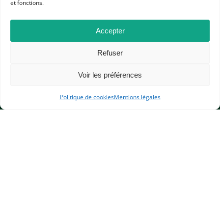
et fonctions.
CONFÉRENCES, TABLES RONDES
L'APHG EN ACTION
Accepter
Refuser
Voir les préférences
APHG
Politique de cookies
Mentions légales
Association des professeurs d'histoire et géographie
+ 33 0(1) 42 33 62 37
BP 6541 – 75065 Paris Cedex 02
CONTACTEZ-NOUS
MENTIONS LÉGALES