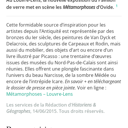
Au Louvre-Lens, la nouvelle exposition du Pavillon
1
de verre met en scène les
Métamorphoses
d’Ovide.
Toutes les actualités
Cette formidable source d’inspiration pour les
artistes depuis l’Antiquité est représentée par des
Les rendez-vous de l’APHG
bronzes du Ier siècle, des peintures de Van Dyck et
Delacroix, des sculptures de Carpeaux et Rodin, mais
Concours de recrutement
aussi du mobilier, des objets d’art ou encore d’un
Concours scolaires
livre illustré par Picasso : une trentaine d’œuvres
issues des musées du Nord-Pas-de-Calais sont ainsi
Conférences, tables rondes
réunies. Elles offrent une plongée fascinante dans
l’univers du beau Narcisse, de la sombre Médée ou
Critique d’ouvrages publiés
encore de l’intrépide Icare.
En savoir + en téléchargeant
le dossier de presse en pièce jointe.
Voir en ligne :
Culture
Métamorphoses – Louvre-Lens
Les services de la Rédaction d’
Historiens &
Géographes
, 14/06/2015. Tous droits réservés.