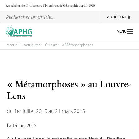
A
ssociation des
P
rofesseurs d'
H
istoire et de
G
éographie
depuis 1910
ADHÉRENT
MENU
Accueil
Actualités
Culture
« Métamorphoses...
L’association
Les régionales
« Métamorphoses » au Louvre-
Les ateliers nationaux
Lens
Communiqués et motions
du 1er juillet 2015 au 21 mars 2016
Lettre d’information de l’APHG
L’APHG dans la presse
Le 14 juin 2015