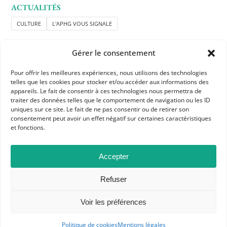
ACTUALITÉS
CULTURE
L'APHG VOUS SIGNALE
Gérer le consentement
Pour offrir les meilleures expériences, nous utilisons des technologies
telles que les cookies pour stocker et/ou accéder aux informations des
appareils. Le fait de consentir à ces technologies nous permettra de
traiter des données telles que le comportement de navigation ou les ID
APHG
uniques sur ce site. Le fait de ne pas consentir ou de retirer son
consentement peut avoir un effet négatif sur certaines caractéristiques
Association des professeurs d'histoire et géographie
et fonctions.
+ 33 0(1) 42 33 62 37
Accepter
BP 6541 – 75065 Paris Cedex 02
Refuser
CONTACTEZ-NOUS
Voir les préférences
Politique de cookies
Mentions légales