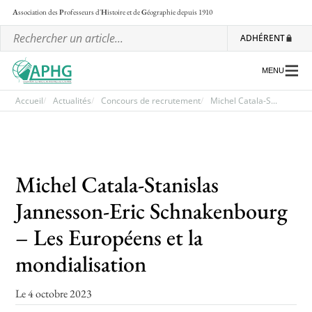
A
ssociation des
P
rofesseurs d'
H
istoire et de
G
éographie
depuis 1910
ADHÉRENT
MENU
Accueil
Actualités
Concours de recrutement
Michel Catala-S...
L’association
Les régionales
Michel Catala-Stanislas
Les ateliers nationaux
Jannesson-Eric Schnakenbourg
Communiqués et motions
– Les Européens et la
Lettre d’information de l’APHG
mondialisation
L’APHG dans la presse
Le 4 octobre 2023