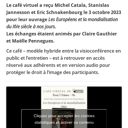
Le café virtuel a reçu Michel Catala, Stanislas
Jannesson et Eric Schnakenbourg le 3 octobre 2023
pour leur ouvrage
Les Européens et la mondialisation
Toutes les actualités
du XVe siècle à nos jours
.
Les échanges étaient animés par Claire Gauthier
Les rendez-vous de l’APHG
et Maëlle Pennegues.
Concours de recrutement
Ce café – modèle hybride entre la visioconférence en
Concours scolaires
public et l’entretien – est à retrouver en accès
réservé aux adhérents et en version audio pour
Conférences, tables rondes
protéger le droit à l’image des participants.
Critique d’ouvrages publiés
Culture
Cliquez pour accepter les cookies
statistiques et activer ce contenu