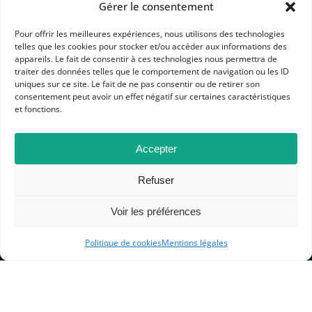
Gérer le consentement
Pour offrir les meilleures expériences, nous utilisons des technologies
telles que les cookies pour stocker et/ou accéder aux informations des
appareils. Le fait de consentir à ces technologies nous permettra de
traiter des données telles que le comportement de navigation ou les ID
APHG
uniques sur ce site. Le fait de ne pas consentir ou de retirer son
consentement peut avoir un effet négatif sur certaines caractéristiques
Association des professeurs d'histoire et géographie
et fonctions.
+ 33 0(1) 42 33 62 37
BP 6541 – 75065 Paris Cedex 02
Accepter
Refuser
CONTACTEZ-NOUS
Voir les préférences
MENTIONS LÉGALES
Politique de cookies
Mentions légales
GESTION DES COOKIES
DONNÉES PERSONNELLES
PLAN DU SITE