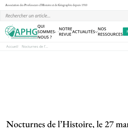
A
ssociation des
P
rofesseurs d'
H
istoire et de
G
éographie
depuis 1910
QUI
NOTRE
NOS
SOMMES-
ACTUALITÉS
REVUE
RESSOURCES
NOUS ?
Accueil
Nocturnes de l’...
Nocturnes de l’Histoire, le 27 ma