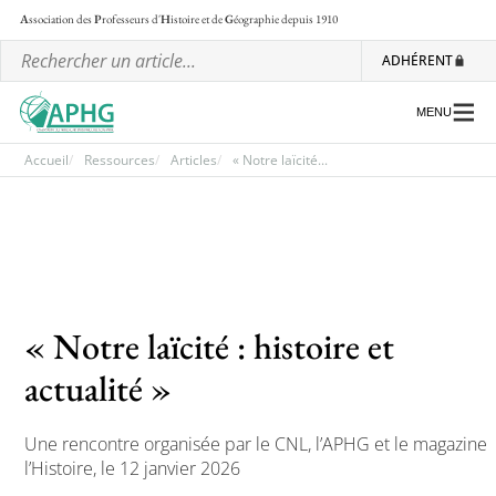
A
ssociation des
P
rofesseurs d'
H
istoire et de
G
éographie
depuis 1910
ADHÉRENT
MENU
Accueil
Ressources
Articles
« Notre laïcité...
L’association
Les régionales
Les ateliers nationaux
« Notre laïcité : histoire et
Communiqués et motions
actualité »
Lettre d’information de l’APHG
L’APHG dans la presse
Une rencontre organisée par le CNL, l’APHG et le magazine
l’Histoire, le 12 janvier 2026