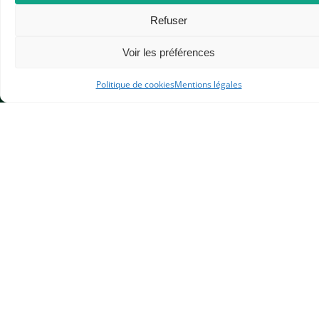
Refuser
Voir les préférences
APHG
Politique de cookies
Mentions légales
Association des professeurs d'histoire et géographie
+ 33 0(1) 42 33 62 37
BP 6541 – 75065 Paris Cedex 02
CONTACTEZ-NOUS
MENTIONS LÉGALES
GESTION DES COOKIES
DONNÉES PERSONNELLES
PLAN DU SITE