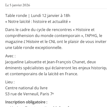
Le 5 janvier 2026
Table ronde | Lundi 12 janvier à 18h
Toutes les actualités
« Notre laïcité : histoire et actualité »
Les rendez-vous de l’APHG
Dans le cadre du cycle de rencontres « Histoire et
compréhension du monde contemporain », l’APHG, le
Concours de recrutement
magazine
L’Histoire
et le CNL ont le plaisir de vous inviter
Concours scolaires
une table ronde exceptionnelle.
Avec :
Conférences, tables rondes
Jacqueline Lalouette et Jean-François Chanet, deux
Critique d’ouvrages publiés
éminents spécialistes qui éclaireront les enjeux historiq
et contemporains de la laïcité en France.
Culture
Lieu :
Centre national du livre
53 rue de Verneuil, Paris 7ᵉ
Inscription obligatoire :