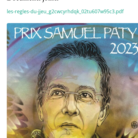
les-regles-du-jjeu_g2cwcyrhdqk_02tu607w95c3.pdf