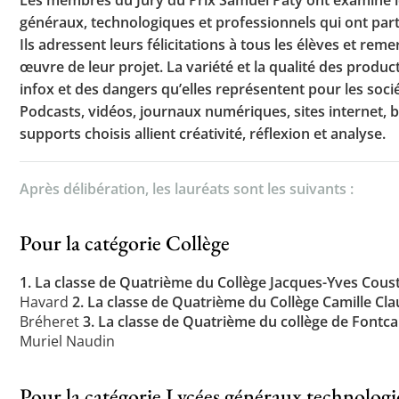
généraux, technologiques et professionnels qui ont part
Ils adressent leurs félicitations à tous les élèves et r
œuvre de leur projet. La variété et la qualité des produ
Toutes les actualités
infox et des dangers qu’elles représentent pour les soc
Les rendez-vous de l’APHG
Podcasts, vidéos, journaux numériques, sites internet, 
supports choisis allient créativité, réflexion et analyse.
Concours de recrutement
Concours scolaires
Après délibération, les lauréats sont les suivants :
Conférences, tables rondes
Pour la catégorie Collège
Critique d’ouvrages publiés
Culture
1. La classe de Quatrième du Collège Jacques-Yves Couste
Havard
2. La classe de Quatrième du Collège Camille Cla
Bréheret
3. La classe de Quatrième du collège de Fontca
Muriel Naudin
Pour la catégorie Lycées généraux technologi