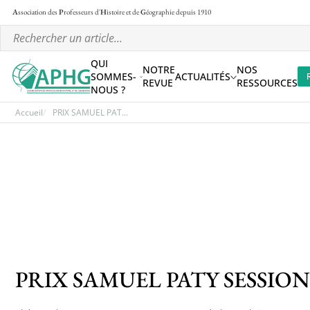
A
ssociation des
P
rofesseurs d'
H
istoire et de
G
éographie
depuis 1910
QUI
NOTRE
NOS
SOMMES-
ACTUALITÉS
REVUE
RESSOURCES
NOUS ?
Accueil
PRIX SAMUEL PAT...
PRIX SAMUEL PATY SESSION 