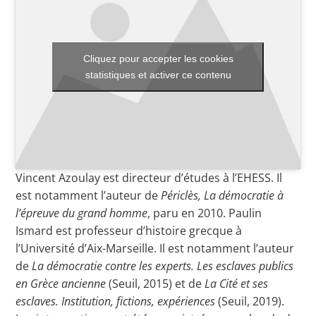
Toutes les actualités
Cliquez pour accepter les cookies
statistiques et activer ce contenu
Les rendez-vous de l’APHG
Concours de recrutement
Concours scolaires
Conférences, tables rondes
Vincent Azoulay est directeur d’études à l’EHESS. Il
Critique d’ouvrages publiés
est notamment l’auteur de
Périclès, La démocratie à
l’épreuve du grand homme
, paru en 2010. Paulin
Culture
Ismard est professeur d’histoire grecque à
l’Université d’Aix-Marseille. Il est notamment l’auteur
de
La démocratie contre les experts. Les esclaves publics
en Grèce ancienne
(Seuil, 2015) et de
La Cité et ses
esclaves. Institution, fictions, expériences
(Seuil, 2019).