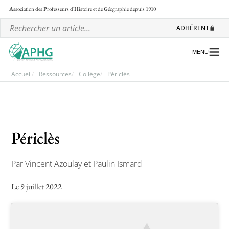
A
ssociation des
P
rofesseurs d'
H
istoire et de
G
éographie
depuis 1910
ADHÉRENT
MENU
Accueil
Ressources
Collège
Périclès
L’association
Les régionales
Périclès
Les ateliers nationaux
Par Vincent Azoulay et Paulin Ismard
Communiqués et motions
Lettre d’information de l’APHG
Le 9 juillet 2022
L’APHG dans la presse