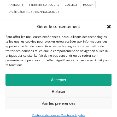
ANTIQUITÉ
FENÊTRES SUR COURS
COLLÈGE
HGGSP
LYCÉE GÉNÉRAL ET TECHNOLOGIQUE
Gérer le consentement
Pour offrir les meilleures expériences, nous utilisons des technologies
telles que les cookies pour stocker et/ou accéder aux informations des
appareils. Le fait de consentir à ces technologies nous permettra de
traiter des données telles que le comportement de navigation ou les ID
APHG
uniques sur ce site. Le fait de ne pas consentir ou de retirer son
consentement peut avoir un effet négatif sur certaines caractéristiques
Association des professeurs d'histoire et géographie
et fonctions.
+ 33 0(1) 42 33 62 37
Accepter
BP 6541 – 75065 Paris Cedex 02
Refuser
CONTACTEZ-NOUS
Voir les préférences
Politique de cookies
Mentions légales